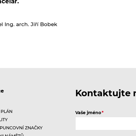
celář.
el Ing. arch. Jiří Bobek
ce
Kontaktujte 
 PLÁN
Vaše jméno
ITY
 PUNCOVNÍ ZNAČKY
NI NÁMĚTŮ