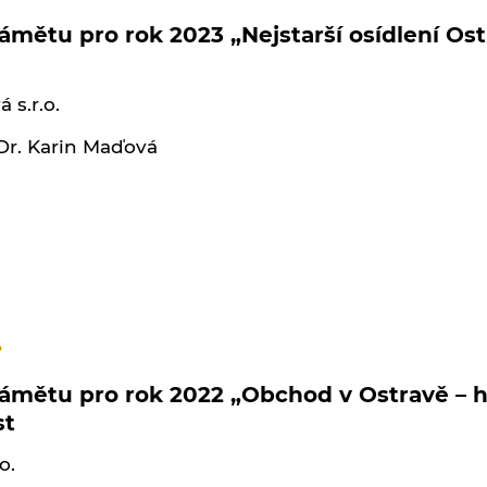
mětu pro rok 2023 „Nejstarší osídlení Os
 s.r.o.
UDr. Karin Maďová
.
mětu pro rok 2022 „Obchod v Ostravě – his
st
o.