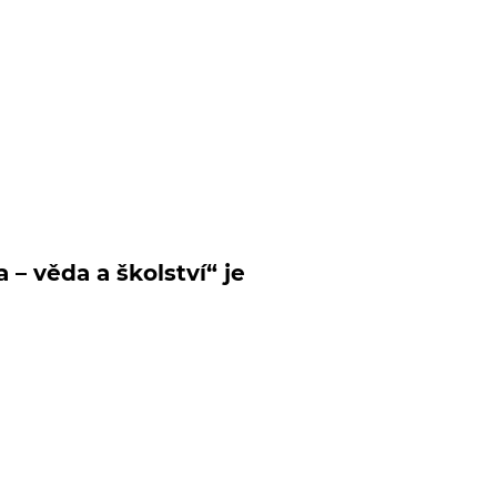
ka
–
věda a školství“ je