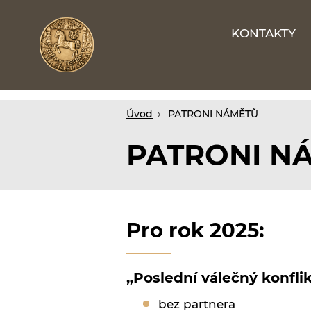
KONTAKTY
Webové
stránky
na
míru
Úvod
PATRONI NÁMĚTŮ
PATRONI N
Pro rok 2025:
„Poslední válečný konflik
bez partnera