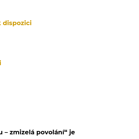
k dispozici
i
– zmizelá povolání“ je