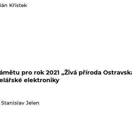
rián Křístek
mětu pro rok 2021 „Živá příroda Ostravs
elářské elektroniky
. Stanislav Jelen