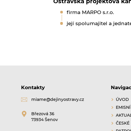
Ostravská projektová kan
firma MARPO s.r.o.
její spolumajitel a jednat
Kontakty
Naviga
miame@dejinyostravy.cz
ÚVOD
EMISNÍ
Březová 36
AKTUAL
73934 Šenov
ČESKÉ
PATRO