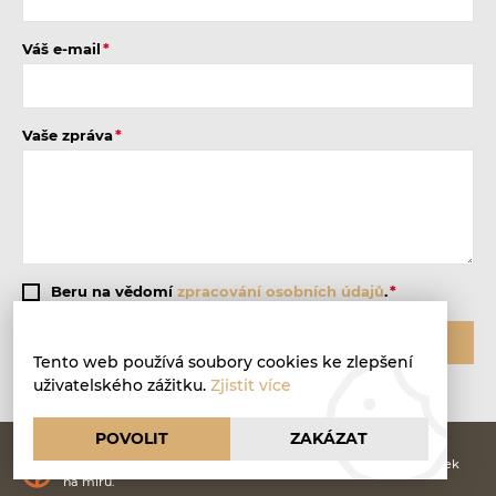
Váš e-mail
Vaše zpráva
Beru na vědomí
zpracování osobních údajů
.
ODESLAT
Tento web používá soubory cookies ke zlepšení
uživatelského zážitku.
Zjistit více
POVOLIT
ZAKÁZAT
DějinyOstravy.cz | © 2026
Webové stránky
vytvořilo
Poski.com
.
Tvorba webových stránek
na míru.