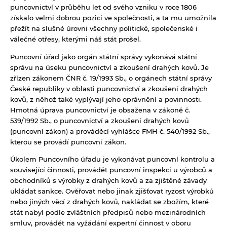
puncovnictví v průběhu let od svého vzniku v roce 1806
získalo velmi dobrou pozici ve společnosti, a ta mu umožnila
přežít na slušné úrovni všechny politické, společenské i
válečné otřesy, kterými náš stát prošel.
Puncovní úřad jako orgán státní správy vykonává státní
správu na úseku puncovnictví a zkoušení drahých kovů. Je
zřízen zákonem ČNR č. 19/1993 Sb., o orgánech státní správy
České republiky v oblasti puncovnictví a zkoušení drahých
kovů, z něhož také vyplývají jeho oprávnění a povinnosti.
Hmotná úprava puncovnictví je obsažena v zákoně č.
539/1992 Sb., o puncovnictví a zkoušení drahých kovů
(puncovní zákon) a prováděcí vyhlášce FMH č. 540/1992 Sb.,
kterou se provádí puncovní zákon.
Úkolem Puncovního úřadu je vykonávat puncovní kontrolu a
související činnosti, provádět puncovní inspekci u výrobců a
obchodníků s výrobky z drahých kovů a za zjištěné závady
ukládat sankce. Ověřovat nebo jinak zjišťovat ryzost výrobků
nebo jiných věcí z drahých kovů, nakládat se zbožím, které
stát nabyl podle zvláštních předpisů nebo mezinárodních
smluv, provádět na vyžádání expertní činnost v oboru