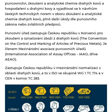
puncovnictví, zkoušení a analytické chemie drahých kovů a
hospodaření s drahými kovy a vyjadřovat se k návrhům
českých technických norem v oboru zkoušení a analytické
chemie drahých kovů, plnit další úkoly dle puncovního
zákona nebo zvláštních předpisů.
Puncovní úřad zastupuje Českou republiku v Konvenci pro
zkoušení a označování zboží z drahých kovů (The Convention
on the Control and Marking of Articles of Precious Metals). Je
členem Mezinárodní asociace puncovních úřadů
(International Association of Assay Offices - IAAO, dříve
AEAO).
Zastupuje Českou republiku v mezinárodní normalizaci v
oblasti drahých kovů, a to v ISO ve skupině WG 1 TC 174 a v
CEN v komisi TC 283.