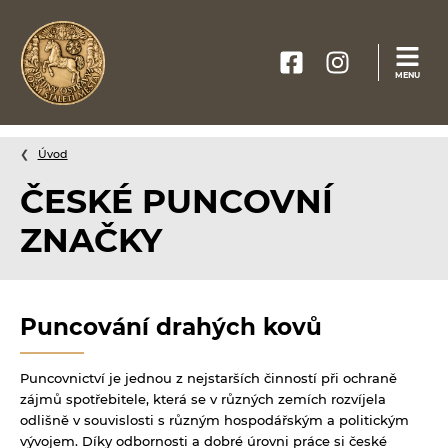
Webové
MENU
stránky
na
míru
Úvod
ČESKÉ PUNCOVNÍ
ZNAČKY
Puncování drahých kovů
Puncovnictví je jednou z nejstarších činností při ochraně
zájmů spotřebitele, která se v různých zemích rozvíjela
odlišně v souvislosti s různým hospodářským a politickým
vývojem. Díky odbornosti a dobré úrovni práce si české