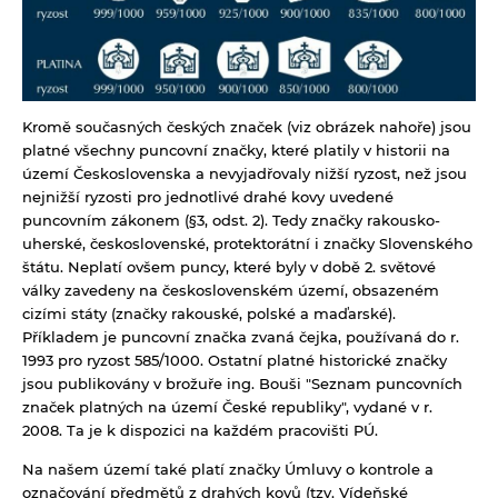
Kromě současných českých značek (viz obrázek nahoře) jsou
platné všechny puncovní značky, které platily v historii na
území Československa a nevyjadřovaly nižší ryzost, než jsou
nejnižší ryzosti pro jednotlivé drahé kovy uvedené
puncovním zákonem (§3, odst. 2). Tedy značky rakousko-
uherské, československé, protektorátní i značky Slovenského
štátu. Neplatí ovšem puncy, které byly v době 2. světové
války zavedeny na československém území, obsazeném
cizími státy (značky rakouské, polské a maďarské).
Příkladem je puncovní značka zvaná čejka, používaná do r.
1993 pro ryzost 585/1000. Ostatní platné historické značky
jsou publikovány v brožuře ing. Bouši "Seznam puncovních
značek platných na území České republiky", vydané v r.
2008. Ta je k dispozici na každém pracovišti PÚ.
Na našem území také platí značky Úmluvy o kontrole a
označování předmětů z drahých kovů (tzv. Vídeňské