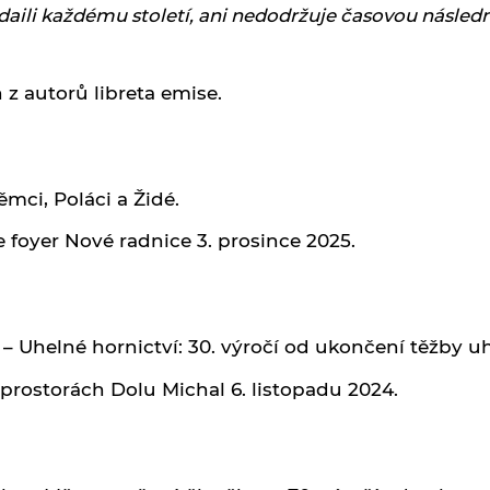
aili každému století, ani nedodržuje časovou následn
n z autorů libreta emise.
ěmci, Poláci a Židé.
 foyer Nové radnice 3. prosince 2025.
– Uhelné hornictví: 30. výročí od ukončení těžby uh
 prostorách Dolu Michal 6. listopadu 2024.