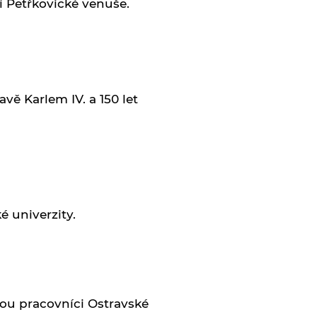
í Petřkovické venuše.
vě Karlem IV. a 150 let
é univerzity.
sou pracovníci Ostravské