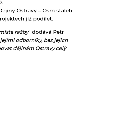
D.
Dějiny Ostravy – Osm staletí
ektech již podílet.
místa ražby
“ dodává Petr
jími odborníky, bez jejich
novat dějinám Ostravy celý