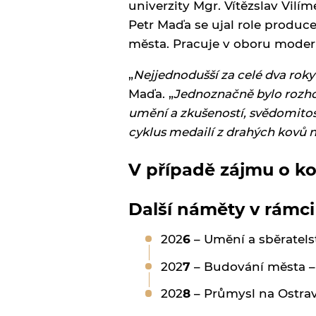
univerzity Mgr. Vítězslav Vilíme
Petr Maďa se ujal role produce
města. Pracuje v oboru moder
„
Nejjednodušší za celé dva rok
Maďa. „
Jednoznačně bylo rozhod
umění a zkušeností, svědomitost
cyklus medailí z drahých kovů 
V případě zájmu o ko
Další náměty v rámc
202
6
– Umění a sběratelst
202
7
– Budování města –
202
8
– Průmysl na Ostrav