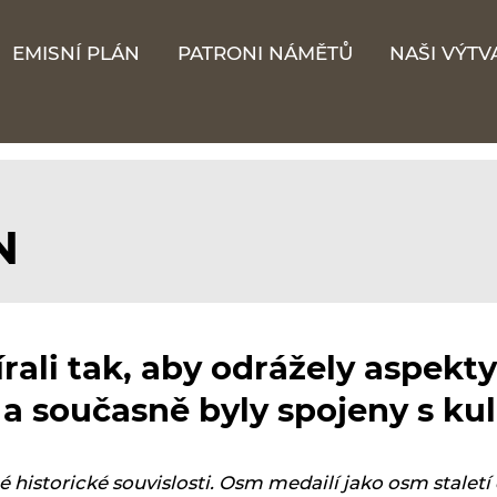
EMISNÍ PLÁN
PATRONI NÁMĚTŮ
NAŠI VÝTV
N
ali tak, aby odrážely aspekty
 a současně byly spojeny s ku
istorické souvislosti. Osm medailí jako osm staletí 