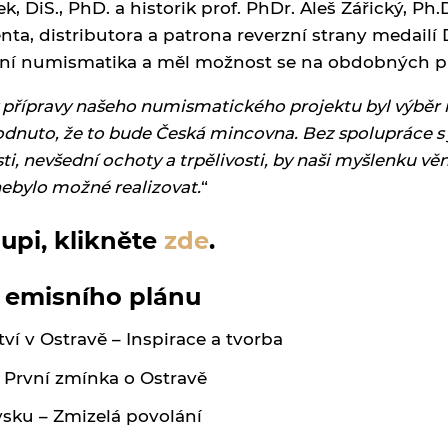
k, DiS., PhD. a historik prof. PhDr. Aleš Zářický, Ph.
nta, distributora a patrona reverzní strany medailí 
ní numismatika a měl možnost se na obdobných proj
y přípravy našeho numismatického projektu byl výběr 
nuto, že to bude Česká mincovna. Bez spolupráce s je
i, nevšední ochoty a trpělivosti, by naši myšlenku vě
nebylo možné realizovat.
“
upi, klikněte
zde
.
i emisního plánu
ví v Ostravě – Inspirace a tvorba
 První zmínka o Ostravě
sku – Zmizelá povolání