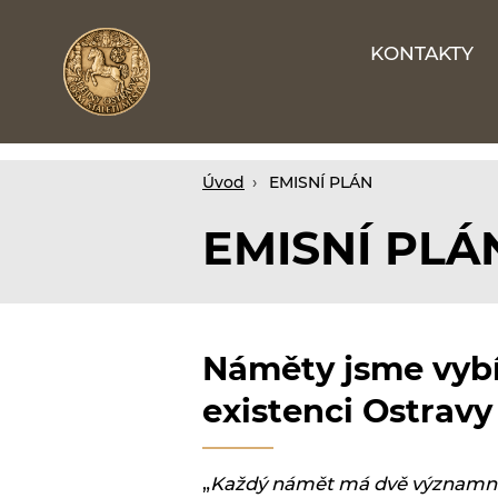
KONTAKTY
Webové
stránky
na
míru
Úvod
EMISNÍ PLÁN
EMISNÍ PLÁ
Náměty jsme vybír
existenci Ostravy
„
Každý námět má dvě významné h