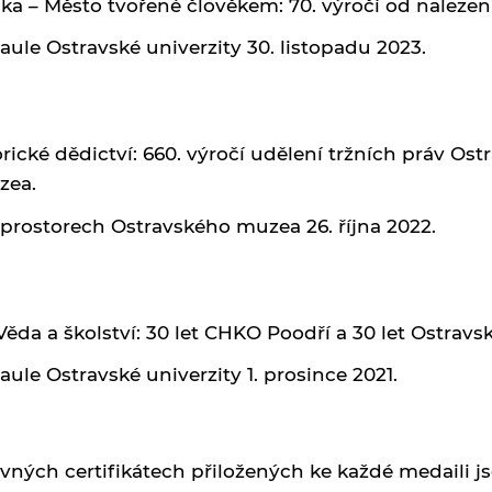
ska – Město tvořené člověkem: 70. výročí od nalezen
aule Ostravské univerzity 30. listopadu 2023.
ické dědictví: 660. výročí udělení tržních práv Ostra
zea.
 prostorech Ostravského muzea 26. října 2022.
Věda a školství: 30 let CHKO Poodří a 30 let Ostravsk
aule Ostravské univerzity 1. prosince 2021.
avných certifikátech přiložených ke každé medaili j