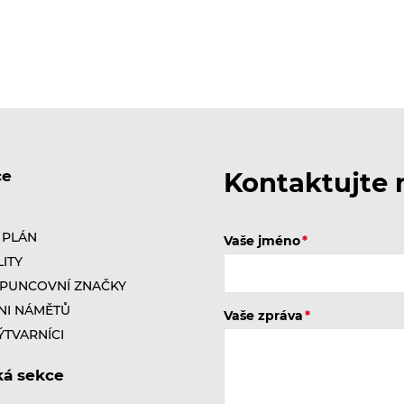
ce
Kontaktujte 
 PLÁN
Vaše jméno
ITY
 PUNCOVNÍ ZNAČKY
NI NÁMĚTŮ
Vaše zpráva
ÝTVARNÍCI
ká sekce