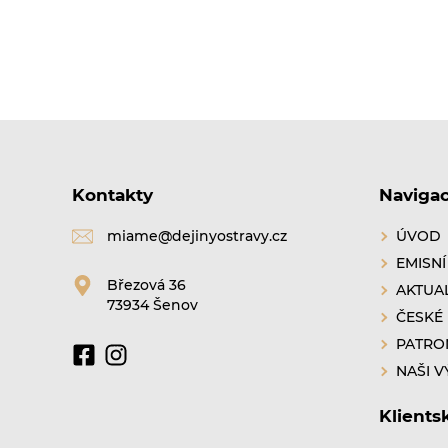
Kontakty
Naviga
miame@dejinyostravy.cz
ÚVOD
EMISNÍ
Březová 36
AKTUAL
73934 Šenov
ČESKÉ
PATRO
NAŠI V
Klients