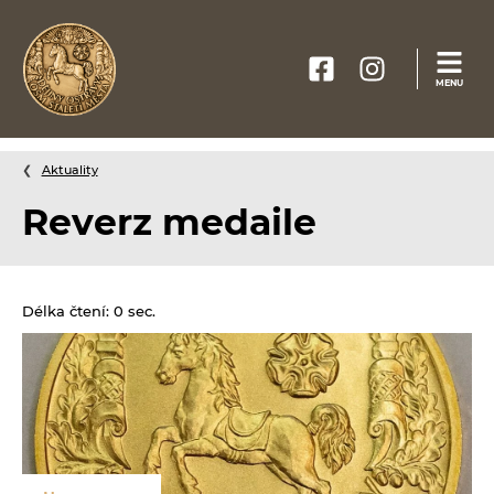
Webové
MENU
stránky
na
míru
Aktuality
Reverz medaile
Délka čtení: 0 sec.