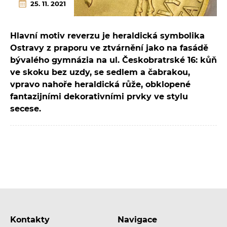
25. 11. 2021
Hlavní motiv reverzu je heraldická symbolika
Ostravy z praporu ve ztvárnění jako na fasádě
bývalého gymnázia na ul. Českobratrské 16: kůň
ve skoku bez uzdy, se sedlem a čabrakou,
vpravo nahoře heraldická růže, obklopené
fantazijními dekorativními prvky ve stylu
secese.
Kontakty
Navigace