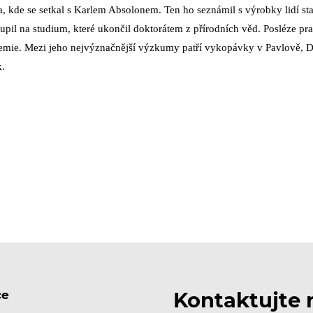
a, kde se setkal s Karlem Absolonem. Ten ho seznámil s výrobky lidí st
toupil na studium, které ukončil doktorátem z přírodních věd. Posléz
mie. Mezi jeho nejvýznačnější výzkumy patří vykopávky v Pavlově, Do
k.
ce
Kontaktujte 