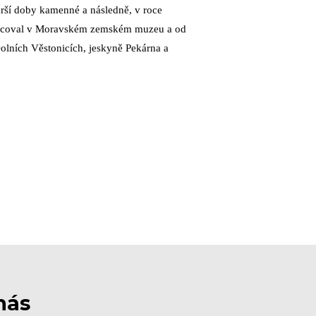
arší doby kamenné a následně, v roce
e pracoval v Moravském zemském muzeu a od
lních Věstonicích, jeskyně Pekárna a
nás