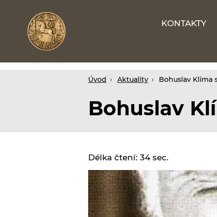
KONTAKTY
Webové
stránky
na
míru
Úvod
Aktuality
Bohuslav Klíma s
Bohuslav Klí
Délka čtení: 34 sec.